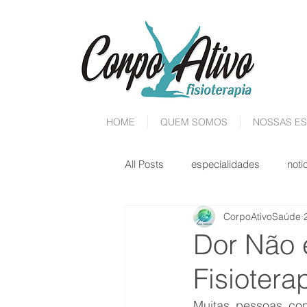
HOME
QUEM SOMOS
NOSSAS ES
All Posts
especialidades
noti
CorpoAtivoSaúde
Dor Não 
Fisiotera
Muitas pessoas con