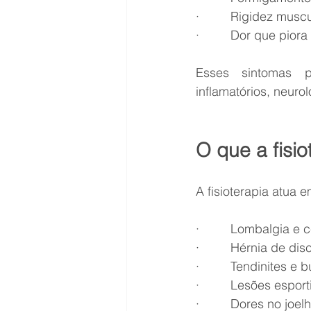
·         Rigidez musc
·         Dor que pio
Esses sintomas p
inflamatórios, neurol
O que a fisio
A fisioterapia atua 
·         Lombalgia e 
·         Hérnia de dis
·         Tendinites e b
·         Lesões esport
·         Dores no joe