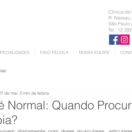
Clinica de
R. Nassau,
São Paulo 
Tel.: 12 39
PECIALIDADES
FISIO PÉLVICA
NOSSA EQUIPE
CONV
cias
27 de mai.
2 min de leitura
é Normal: Quando Procur
pia?
vivem diariamente com dores musculares, articulare