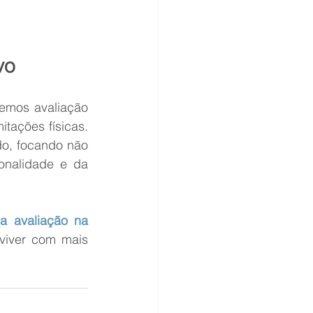
vo
mos avaliação 
tações físicas. 
o, focando não 
nalidade e da 
 avaliação na 
viver com mais 