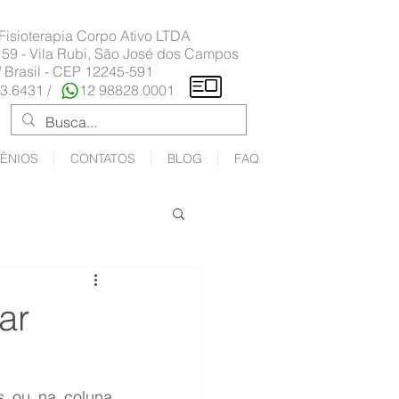
 Fisioterapia Corpo Ativo LTDA
 59 - Vila Rubi, São José dos Campos
/ Brasil - CEP 12245-591
23.6431 /
12 98828.0001
ÊNIOS
CONTATOS
BLOG
FAQ
ar
s ou na coluna 