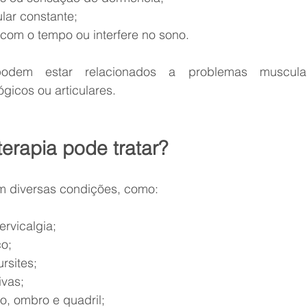
ular constante;
ra com o tempo ou interfere no sono.
odem estar relacionados a problemas musculares
ógicos ou articulares.
terapia pode tratar?
em diversas condições, como:
cervicalgia;
co;
ursites;
ivas;
lho, ombro e quadril;