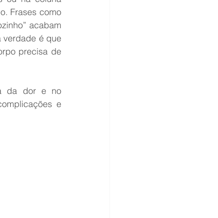
ho. Frases como 
sozinho” acabam 
fazendo com que muitos pacientes adiem a busca por tratamento. Porém, a verdade é que 
rpo precisa de 
a da dor e no 
complicações e 