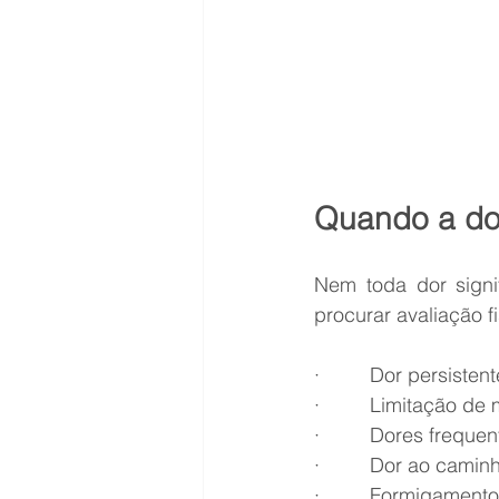
Quando a do
Nem toda dor signi
procurar avaliação fi
·         Dor persist
·         Limitação d
·         Dores frequ
·         Dor ao cami
·         Formigamen