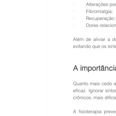
·         Alterações po
·         Fibromialgia;
·         Recuperação
·         Dores relac
Além de aliviar a d
evitando que os sin
A importânci
Quanto mais cedo a 
eficaz. Ignorar sin
crônicos, mais difícei
A fisioterapia prev