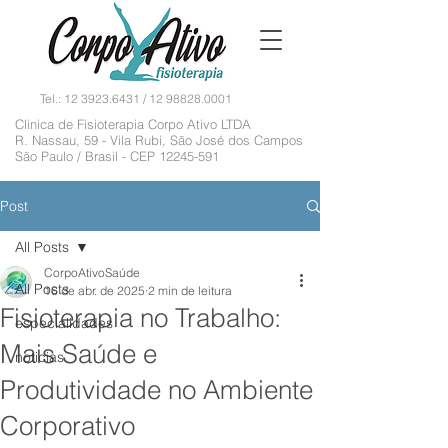
Tel.:
12 3923.6431
/
12 98828.0001
Clinica de Fisioterapia Corpo Ativo LTDA
R. Nassau, 59 - Vila Rubi, São José dos Campos
São Paulo / Brasil - CEP
12245-591
Post
All Posts
CorpoAtivoSaúde
All Posts
16 de abr. de 2025
2 min de leitura
Fisioterapia no Trabalho:
especialidades
Mais Saúde e
noticias
Produtividade no Ambiente
Corporativo