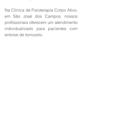
Na Clínica de Fisioterapia Corpo Ativo, 
em São José dos Campos, nossos 
profissionais oferecem um atendimento 
individualizado para pacientes com 
entorse de tornozelo.
 Utilizamos técnicas atualizadas e 
equipamentos modernos para acelerar 
sua recuperação, sempre com foco no 
alívio da dor e na reabilitação 
completa. 
Agende uma avaliação conosco!
noticias