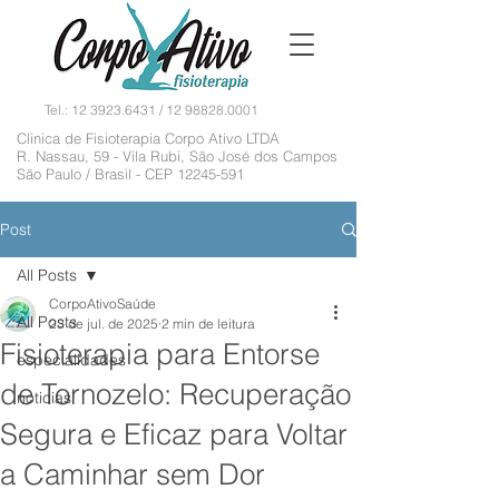
Tel.:
12 3923.6431
/
12 98828.0001
Clinica de Fisioterapia Corpo Ativo LTDA
R. Nassau, 59 - Vila Rubi, São José dos Campos
São Paulo / Brasil - CEP
12245-591
Post
All Posts
CorpoAtivoSaúde
All Posts
23 de jul. de 2025
2 min de leitura
Fisioterapia para Entorse
especialidades
de Tornozelo: Recuperação
noticias
Segura e Eficaz para Voltar
a Caminhar sem Dor