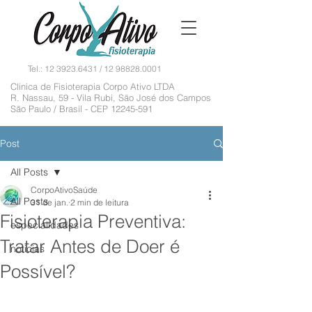
Tel.:
12 3923.6431
/
12 98828.0001
Clinica de Fisioterapia Corpo Ativo LTDA
R. Nassau, 59 - Vila Rubi, São José dos Campos
São Paulo / Brasil - CEP
12245-591
Post
All Posts
CorpoAtivoSaúde
All Posts
31 de jan.
2 min de leitura
Fisioterapia Preventiva:
especialidades
Tratar Antes de Doer é
noticias
Possível?