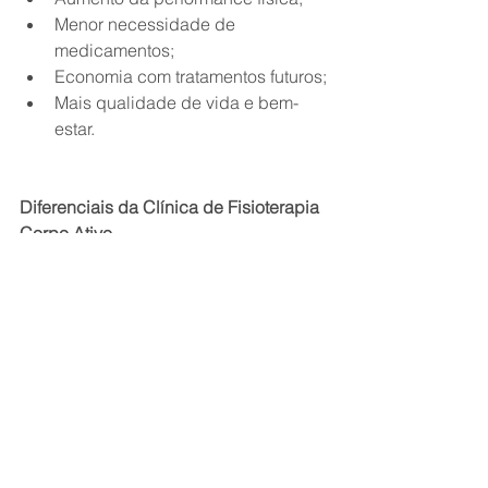
Menor necessidade de 
medicamentos;
Economia com tratamentos futuros;
Mais qualidade de vida e bem-
estar.
Diferenciais da Clínica de Fisioterapia 
Corpo Ativo
Na Clínica de Fisioterapia Corpo Ativo, 
a prevenção é tratada com a mesma 
seriedade que a reabilitação. 
Oferecemos:
Avaliação fisioterapêutica 
completa e individualizada;
Programas preventivos 