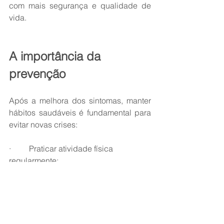
com mais segurança e qualidade de 
vida.
A importância da 
prevenção
Após a melhora dos sintomas, manter 
hábitos saudáveis é fundamental para 
evitar novas crises:
·         Praticar atividade física 
regularmente;
·         Manter boa postura;
·         Evitar excesso de peso;
·         Fortalecer musculatura 
abdominal e lombar;
·         Evitar sobrecargas repetitivas na 