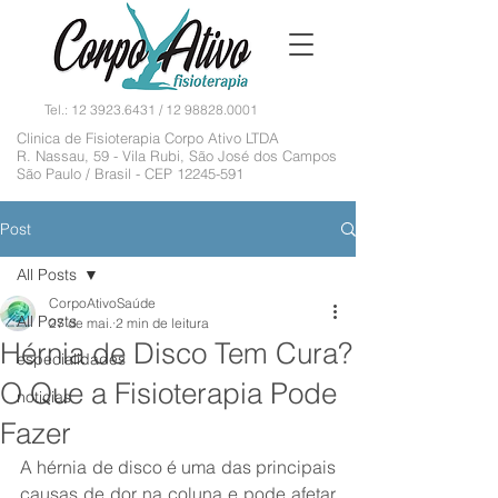
Tel.:
12 3923.6431
/
12 98828.0001
Clinica de Fisioterapia Corpo Ativo LTDA
R. Nassau, 59 - Vila Rubi, São José dos Campos
São Paulo / Brasil - CEP
12245-591
Post
All Posts
CorpoAtivoSaúde
All Posts
27 de mai.
2 min de leitura
Hérnia de Disco Tem Cura?
especialidades
O Que a Fisioterapia Pode
noticias
Fazer
A hérnia de disco é uma das principais 
causas de dor na coluna e pode afetar 