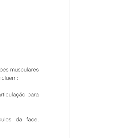
sões musculares 
ncluem:
ticulação para 
ulos da face, 