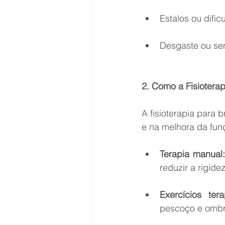
Estalos ou dific
Desgaste ou sen
2. Como a Fisiotera
A fisioterapia para 
e na melhora da fun
Terapia manual
reduzir a rigide
Exercícios tera
pescoço e ombr