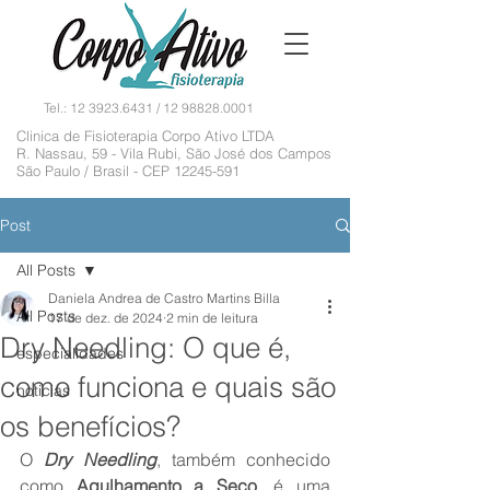
Tel.:
12 3923.6431
/
12 98828.0001
Clinica de Fisioterapia Corpo Ativo LTDA
R. Nassau, 59 - Vila Rubi, São José dos Campos
São Paulo / Brasil - CEP
12245-591
Post
All Posts
Daniela Andrea de Castro Martins Billa
All Posts
17 de dez. de 2024
2 min de leitura
Dry Needling: O que é,
especialidades
como funciona e quais são
noticias
os benefícios?
O 
Dry Needling
, também conhecido 
como 
Agulhamento a Seco
, é uma 