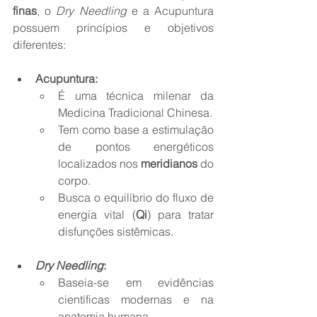
finas
, o 
Dry Needling
 e a Acupuntura 
possuem princípios e objetivos 
diferentes:
Acupuntura:
É uma técnica milenar da 
Medicina Tradicional Chinesa.
Tem como base a estimulação 
de pontos energéticos 
localizados nos 
meridianos
 do 
corpo.
Busca o equilíbrio do fluxo de 
energia vital (
Qi
) para tratar 
disfunções sistêmicas.
Dry Needling
:
Baseia-se em evidências 
científicas modernas e na 
anatomia humana.