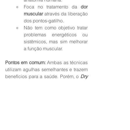
Foca no tratamento da 
dor 
muscular
 através da liberação 
dos pontos-gatilho.
Não tem como objetivo tratar 
problemas energéticos ou 
sistêmicos, mas sim melhorar 
a função muscular.
Pontos em comum:
 Ambas as técnicas 
utilizam agulhas semelhantes e trazem 
benefícios para a saúde. Porém, o 
Dry 
Needling
 é mais direcionado para 
problemas musculoesqueléticos, como 
tensão, dor local e restrição de 
movimento.
Por que fazer 
Dry Needling
 na Clínica 