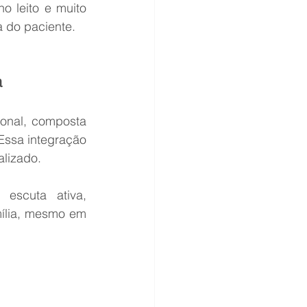
 leito e muito 
 do paciente.
a
ional, composta 
Essa integração 
alizado.
escuta ativa, 
ília, mesmo em 