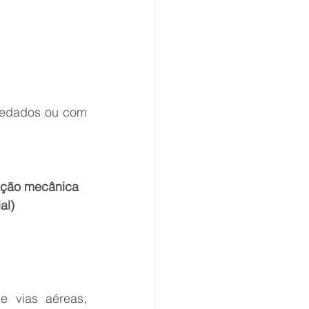
sedados ou com 
lação mecânica
al)
 vias aéreas, 