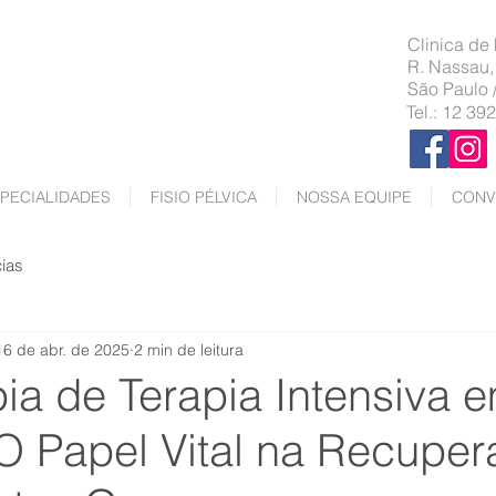
Clinica de
R. Nassau,
São Paulo 
Tel.: 12 39
PECIALIDADES
FISIO PÉLVICA
NOSSA EQUIPE
CONV
cias
16 de abr. de 2025
2 min de leitura
pia de Terapia Intensiva 
 O Papel Vital na Recupe