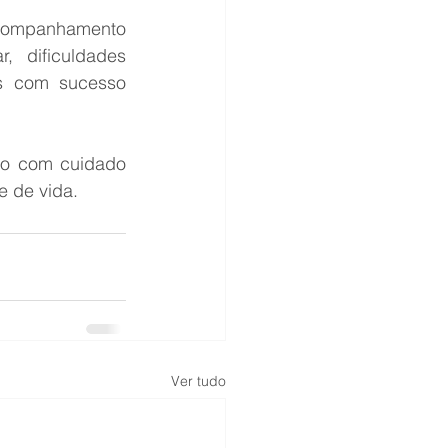
companhamento 
, dificuldades 
s com sucesso 
o com cuidado 
e de vida.
Ver tudo