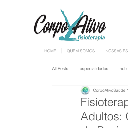
HOME
QUEM SOMOS
NOSSAS ES
All Posts
especialidades
noti
CorpoAtivoSaúde
Fisiotera
Adultos: