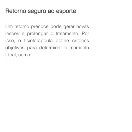
Retorno seguro ao esporte
Um retorno precoce pode gerar novas 
lesões e prolongar o tratamento. Por 
isso, o fisioterapeuta define critérios 
objetivos para determinar o momento 
ideal, como:
·         Testes de força e equilíbrio.
·         Avaliação funcional específica 
para cada modalidade.
·         Análise da resposta do corpo 
aos treinos progressivos.
Esse acompanhamento garante 
confiança ao atleta e segurança 
durante a retomada.