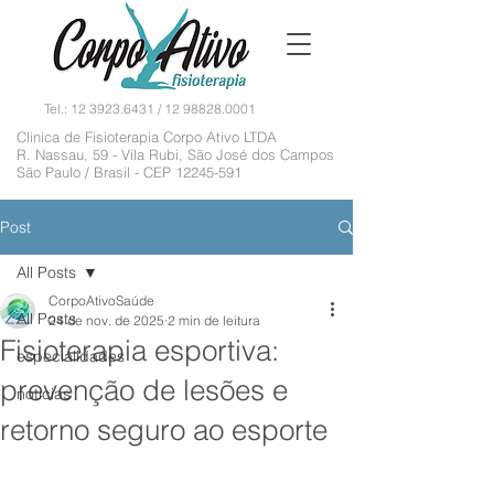
Tel.:
12 3923.6431
/
12 98828.0001
Clinica de Fisioterapia Corpo Ativo LTDA
R. Nassau, 59 - Vila Rubi, São José dos Campos
São Paulo / Brasil - CEP
12245-591
Post
All Posts
CorpoAtivoSaúde
All Posts
24 de nov. de 2025
2 min de leitura
Fisioterapia esportiva:
especialidades
prevenção de lesões e
noticias
retorno seguro ao esporte