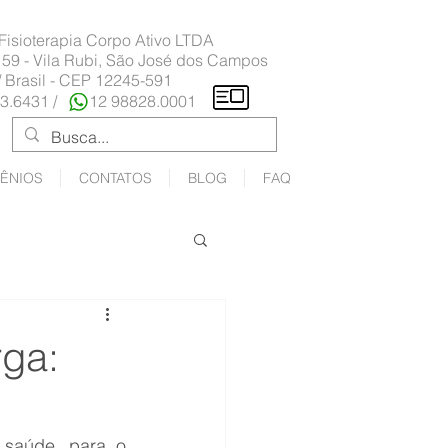
 Fisioterapia Corpo Ativo LTDA
 59 - Vila Rubi, São José dos Campos
/ Brasil - CEP 12245-591
23.6431 /
12 98828.0001
ÊNIOS
CONTATOS
BLOG
FAQ
rga:
 saúde, para o 