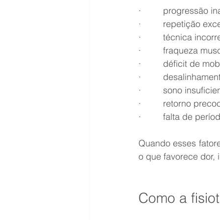
·         progressão
·         repetição 
·         técnica incorr
·         fraqueza m
·         déficit de mo
·         desalinha
·         sono insuficie
·         retorno pre
·         falta de p
Quando esses fatore
o que favorece dor,
Como a fisio