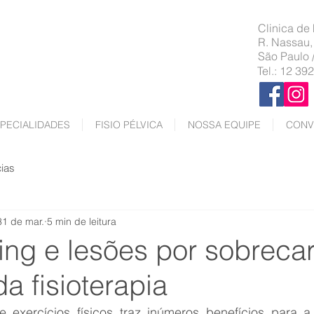
Clinica de
R. Nassau,
São Paulo 
Tel.: 12 39
PECIALIDADES
FISIO PÉLVICA
NOSSA EQUIPE
CONV
cias
31 de mar.
5 min de leitura
ing e lesões por sobreca
a fisioterapia
e exercícios físicos traz inúmeros benefícios para a