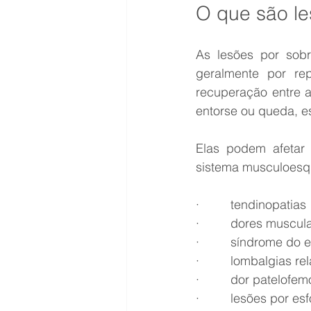
O que são le
As lesões por sobr
geralmente por re
recuperação entre 
entorse ou queda, e
Elas podem afetar m
sistema musculoesqu
·         tendinopatias
·         dores muscu
·         síndrome do e
·         lombalgias r
·         dor patelofem
·         lesões por es