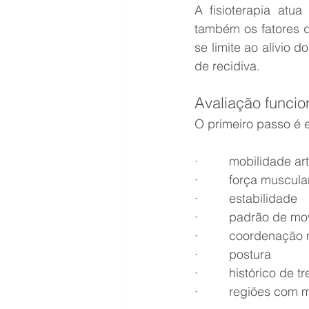
A fisioterapia atu
também os fatores q
se limite ao alívio
de recidiva.
Avaliação funcio
O primeiro passo é e
·         mobilidade ar
·         força muscula
·         estabilidade
·         padrão de m
·         coordenação
·         postura
·         histórico de 
·         regiões com