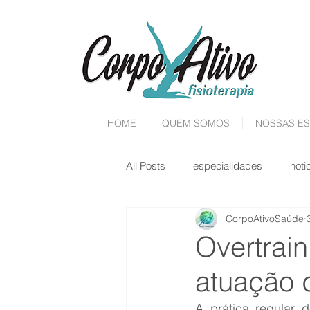
HOME
QUEM SOMOS
NOSSAS ES
All Posts
especialidades
noti
CorpoAtivoSaúde
Overtrain
atuação d
A prática regular d