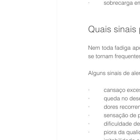
·         sobrecarga
Quais sinais
Nem toda fadiga após
se tornam frequentes
Alguns sinais de ale
·         cansaço e
·         queda no d
·         dores recor
·         sensação d
·         dificuldade
·         piora da qu